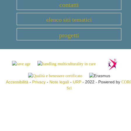
contatti
elenco siti tematici
progetti
Accessibilità
-
Privacy
-
Note legali
-
URP
- 2022 - Powered by
COR
Srl