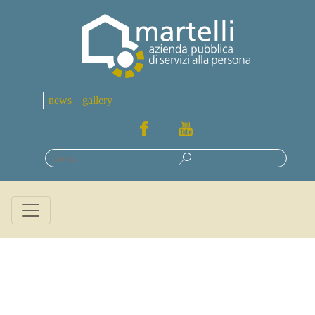
news
gallery